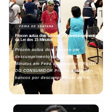
FEIRA DE SANTANA
Procon autua dois bancos por descumprimento
da Lei dos 15 Minutos
Procon autua dois bancos por
descumprimento da Lei dos 15
Minutos em Feira de Santana DIREITO
DO CONSUMIDOR Procon autua dois
bancos por descumprimento da Lei
d...