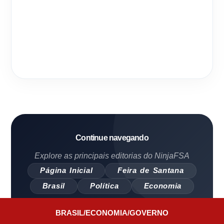
Continue navegando
Explore as principais editorias do NinjaFSA
Página Inicial
Feira de Santana
Brasil
Política
Economia
BRASIL
/
ECONOMIA
/
GOVERNO
```