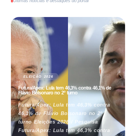
Últimas notícias e destaques do portal
ELEIÇÃO 2026
Futura/Apex: Lula tem 46,3% contra 46,1% de
Flávio Bolsonaro no 2º turno
Futura/Apex: Lula tem 46,3% contra
46,1% de Flávio Bolsonaro no 2º
turno Eleições 2026 / Pesquisa
Futura/Apex: Lula tem 46,3% contra