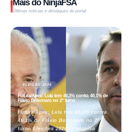
Mais do NinjaFSA
Últimas notícias e destaques do portal
ELEIÇÃO 2026
Futura/Apex: Lula tem 46,3% contra 46,1% de
Flávio Bolsonaro no 2º turno
Futura/Apex: Lula tem 46,3% contra
46,1% de Flávio Bolsonaro no 2º
turno Eleições 2026 / Pesquisa