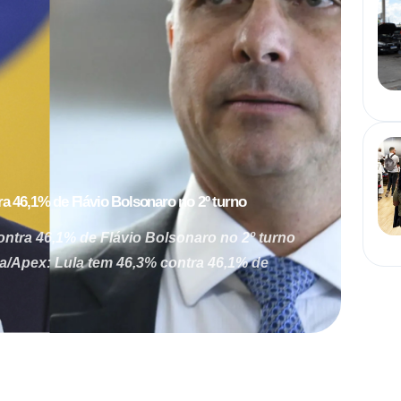
a 46,1% de Flávio Bolsonaro no 2º turno
ontra 46,1% de Flávio Bolsonaro no 2º turno
ra/Apex: Lula tem 46,3% contra 46,1% de