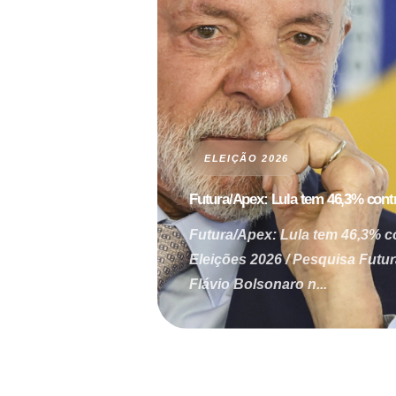
ELEIÇÃO 2026
Futura/Apex: Lula tem 46,3% contr
Futura/Apex: Lula tem 46,3% c
Eleições 2026 / Pesquisa Futu
Flávio Bolsonaro n...