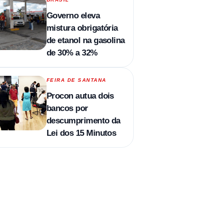
Governo eleva
mistura obrigatória
de etanol na gasolina
de 30% a 32%
FEIRA DE SANTANA
Procon autua dois
bancos por
descumprimento da
Lei dos 15 Minutos