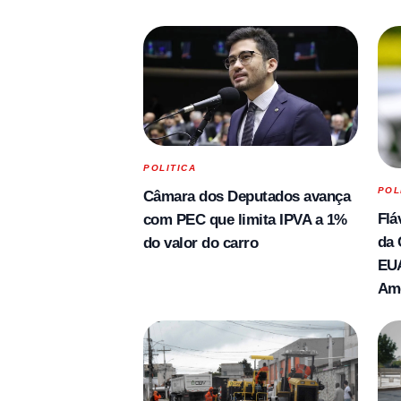
POLITICA
POL
Câmara dos Deputados avança
Flá
com PEC que limita IPVA a 1%
da 
do valor do carro
EUA
Am