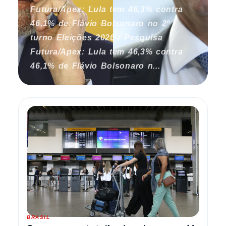
Futura/Apex: Lula tem 46,3% contra
46,1% de Flávio Bolsonaro no 2º
turno Eleições 2026 / Pesquisa
Futura/Apex: Lula tem 46,3% contra
46,1% de Flávio Bolsonaro n...
BRASIL