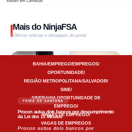
Residir em Candeias
Mais do NinjaFSA
Últimas notícias e destaques do portal
BAHIA
/
EMPREGO
/
EMPREGOS
/
OPORTUNIDADE
/
REGIÃO METROPOLITANA
/
SALVADOR
/
SINE
/
SINEBAHIA OPORTUNIDADE DE
FEIRA DE SANTANA
EMPREGO
/
Procon autua dois bancos por descumprimento
VAGAS DE EMPREGO
/
da Lei dos 15 Minutos
VAGAS DE EMPREGOS
Procon autua dois bancos por