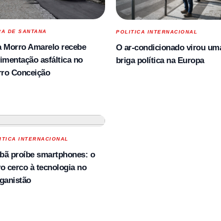
RA DE SANTANA
POLITICA INTERNACIONAL
 Morro Amarelo recebe
O ar-condicionado virou um
imentação asfáltica no
briga política na Europa
rro Conceição
ITICA INTERNACIONAL
ibã proíbe smartphones: o
o cerco à tecnologia no
ganistão