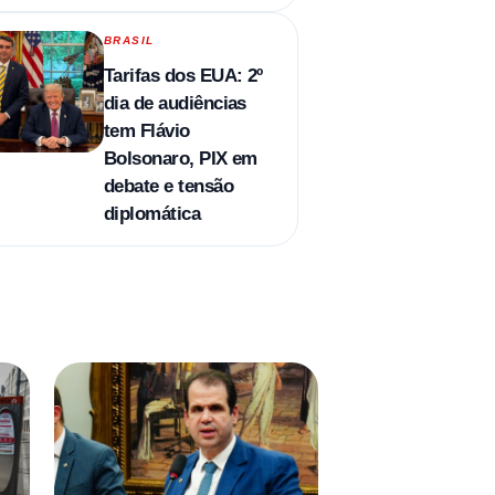
BRASIL
Tarifas dos EUA: 2º
dia de audiências
tem Flávio
Bolsonaro, PIX em
debate e tensão
diplomática