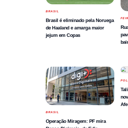
BRASIL
FEI
Brasil é eliminado pela Noruega
Rua
de Haaland e amarga maior
pav
jejum em Copas
bai
POL
Tal
nov
Afe
BRASIL
Operação Miragem: PF mira