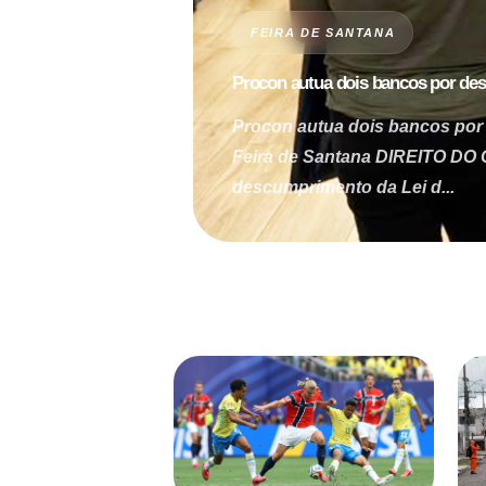
FEIRA DE SANTANA
Procon autua dois bancos por de
Procon autua dois bancos por
Feira de Santana DIREITO DO
descumprimento da Lei d...