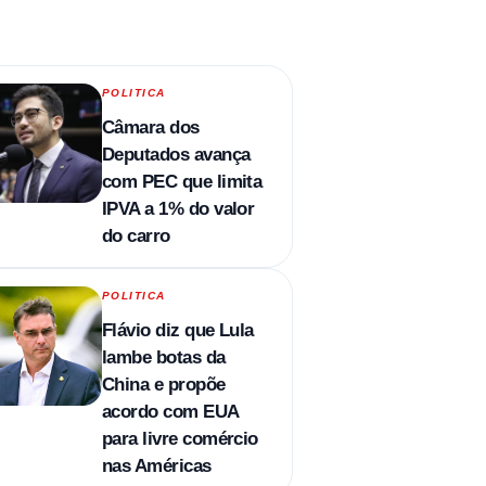
POLITICA
Câmara dos
Deputados avança
com PEC que limita
IPVA a 1% do valor
do carro
POLITICA
Flávio diz que Lula
lambe botas da
China e propõe
acordo com EUA
para livre comércio
nas Américas