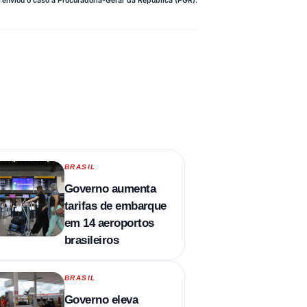
 enviou o caso à Procuradoria-Geral da República (PGR).
BRASIL
Governo aumenta
tarifas de embarque
em 14 aeroportos
brasileiros
BRASIL
Governo eleva