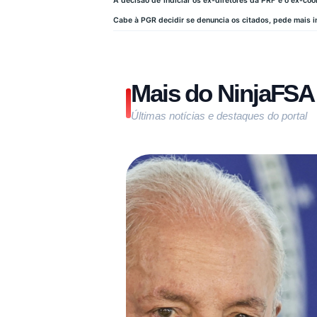
A decisão de indiciar os ex-diretores da PRF e o ex-co
Cabe à PGR decidir se denuncia os citados, pede mais i
Mais do NinjaFSA
Últimas notícias e destaques do portal