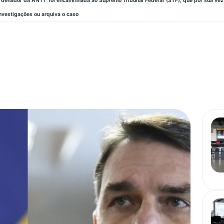
ordenador da ANTT foi encaminhada ao Supremo Tribunal Federal (STF), que por sua vez
nvestigações ou arquiva o caso