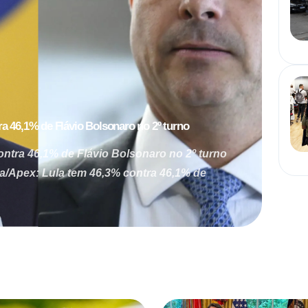
a 46,1% de Flávio Bolsonaro no 2º turno
ontra 46,1% de Flávio Bolsonaro no 2º turno
ra/Apex: Lula tem 46,3% contra 46,1% de