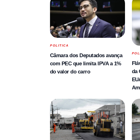
POLITICA
POL
Câmara dos Deputados avança
Flá
com PEC que limita IPVA a 1%
da 
do valor do carro
EUA
Am