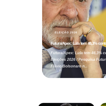
ELEIÇÃO 2026
Futura/Apex: Lula tem 46,3% contr
Futura/Apex: Lula tem 46,3% c
Eleições 2026 / Pesquisa Futu
Flávio Bolsonaro n...