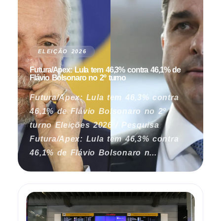
ELEIÇÃO 2026
Futura/Apex: Lula tem 46,3% contra 46,1% de
Flávio Bolsonaro no 2º turno
Futura/Apex: Lula tem 46,3% contra
46,1% de Flávio Bolsonaro no 2º
turno Eleições 2026 / Pesquisa
Futura/Apex: Lula tem 46,3% contra
46,1% de Flávio Bolsonaro n...