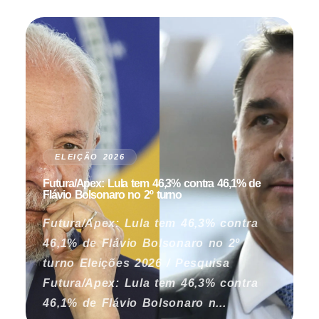
ELEIÇÃO 2026
Futura/Apex: Lula tem 46,3% contra 46,1% de
Flávio Bolsonaro no 2º turno
Futura/Apex: Lula tem 46,3% contra
46,1% de Flávio Bolsonaro no 2º
turno Eleições 2026 / Pesquisa
Futura/Apex: Lula tem 46,3% contra
46,1% de Flávio Bolsonaro n...