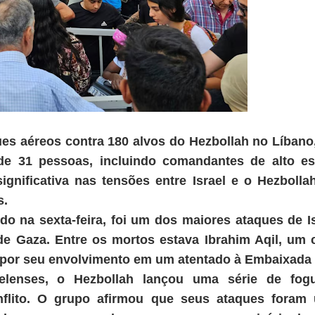
aques aéreos contra 180 alvos do Hezbollah no Líba
de 31 pessoas, incluindo comandantes de alto es
gnificativa nas tensões entre Israel e o Hezboll
s.
o na sexta-feira, foi um dos maiores ataques de I
de Gaza. Entre os mortos estava Ibrahim Aqil, um 
 por seu envolvimento em um atentado à Embaixada
elenses, o Hezbollah lançou uma série de fogue
nflito. O grupo afirmou que seus ataques foram