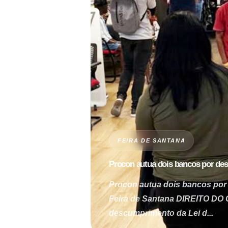
FEIRA DE SANTANA
Procon autua dois bancos por de
Procon autua dois bancos por
Feira de Santana DIREITO DO
descumprimento da Lei d...