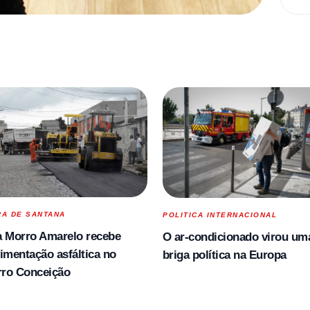
RA DE SANTANA
POLITICA INTERNACIONAL
 Morro Amarelo recebe
O ar-condicionado virou um
imentação asfáltica no
briga política na Europa
rro Conceição