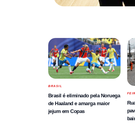
BRASIL
FEI
Brasil é eliminado pela Noruega
Rua
de Haaland e amarga maior
pav
jejum em Copas
bai