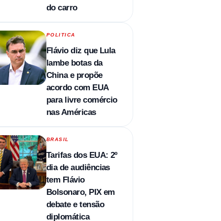
do carro
POLITICA
Flávio diz que Lula
lambe botas da
China e propõe
acordo com EUA
para livre comércio
nas Américas
BRASIL
Tarifas dos EUA: 2º
dia de audiências
tem Flávio
Bolsonaro, PIX em
debate e tensão
diplomática