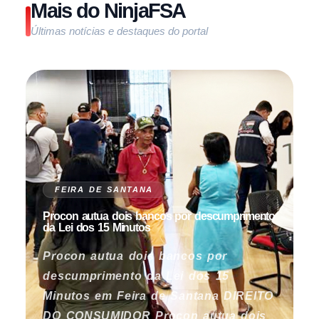
Mais do NinjaFSA
Últimas notícias e destaques do portal
FEIRA DE SANTANA
Procon autua dois bancos por descumprimento
da Lei dos 15 Minutos
Procon autua dois bancos por
descumprimento da Lei dos 15
Minutos em Feira de Santana DIREITO
DO CONSUMIDOR Procon autua dois