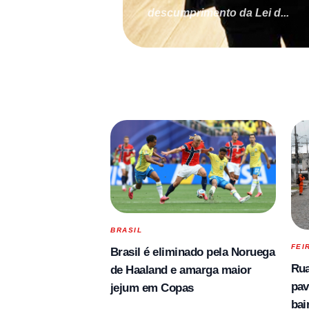
descumprimento da Lei d...
BRASIL
FEI
Brasil é eliminado pela Noruega
Rua
de Haaland e amarga maior
pav
jejum em Copas
bai