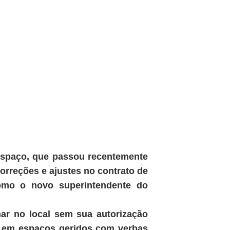
 espaço, que passou recentemente
correções e ajustes no contrato de
como o novo superintendente do
mar no local sem sua autorização
ão em espaços geridos com verbas