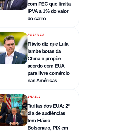
com PEC que limita
IPVA a 1% do valor
do carro
POLITICA
Flávio diz que Lula
lambe botas da
China e propõe
acordo com EUA
para livre comércio
nas Américas
BRASIL
Tarifas dos EUA: 2º
dia de audiências
tem Flávio
Bolsonaro, PIX em