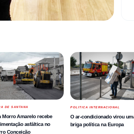
RA DE SANTANA
POLITICA INTERNACIONAL
 Morro Amarelo recebe
O ar-condicionado virou um
imentação asfáltica no
briga política na Europa
rro Conceição