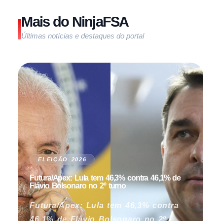
Mais do NinjaFSA
Últimas notícias e destaques do portal
ELEIÇÃO 2026
Futura/Apex: Lula tem 46,3% contra 46,1% de
Flávio Bolsonaro no 2º turno
Futura/Apex: Lula tem 46,3% contra
46,1% de Flávio Bolsonaro no 2º