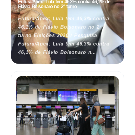
Futura/Apex: Lula tem 46,3% contra 46,1% de
Flávio Bolsonaro no 2º turno
Futura/Apex: Lula tem 46,3% contra
46,1% de Flávio Bolsonaro no 2º
turno Eleições 2026 / Pesquisa
Futura/Apex: Lula tem 46,3% contra
46,1% de Flávio Bolsonaro n...