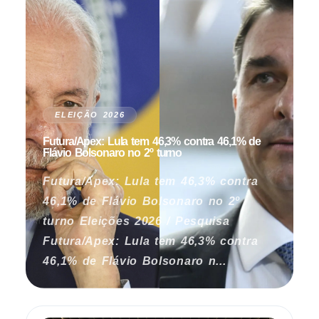
ELEIÇÃO 2026
Futura/Apex: Lula tem 46,3% contra 46,1% de
Flávio Bolsonaro no 2º turno
Futura/Apex: Lula tem 46,3% contra
46,1% de Flávio Bolsonaro no 2º
turno Eleições 2026 / Pesquisa
Futura/Apex: Lula tem 46,3% contra
46,1% de Flávio Bolsonaro n...