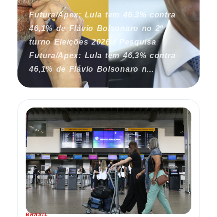
Futura/Apex: Lula tem 46,3% contra
46,1% de Flávio Bolsonaro no 2º
turno Eleições 2026 / Pesquisa
Futura/Apex: Lula tem 46,3% contra
46,1% de Flávio Bolsonaro n...
BRASIL