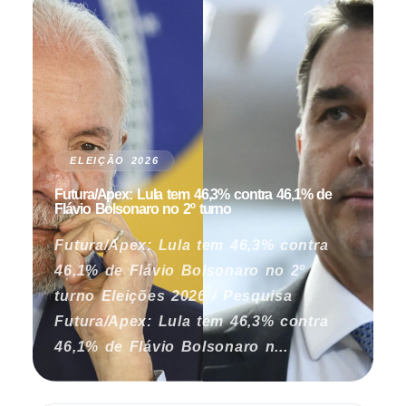
ELEIÇÃO 2026
Futura/Apex: Lula tem 46,3% contra 46,1% de
Flávio Bolsonaro no 2º turno
Futura/Apex: Lula tem 46,3% contra
46,1% de Flávio Bolsonaro no 2º
turno Eleições 2026 / Pesquisa
Futura/Apex: Lula tem 46,3% contra
46,1% de Flávio Bolsonaro n...