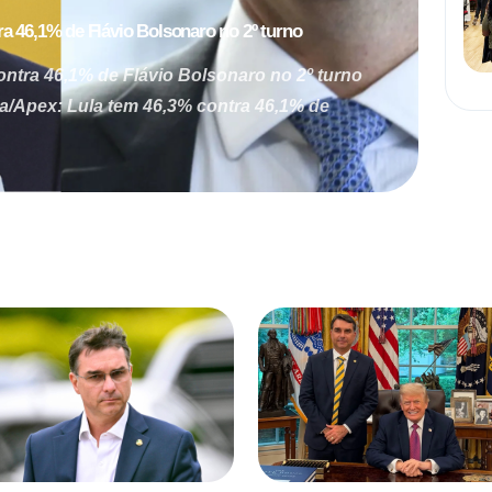
a 46,1% de Flávio Bolsonaro no 2º turno
ontra 46,1% de Flávio Bolsonaro no 2º turno
ra/Apex: Lula tem 46,3% contra 46,1% de