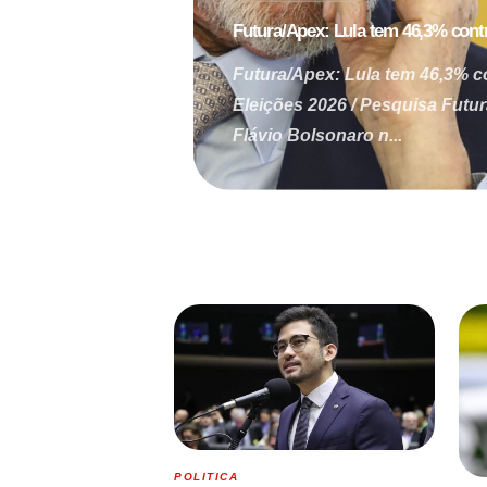
Futura/Apex: Lula tem 46,3% contr
Futura/Apex: Lula tem 46,3% c
Eleições 2026 / Pesquisa Futu
Flávio Bolsonaro n...
POLITICA