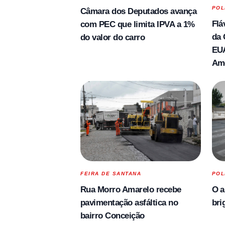
POL
Câmara dos Deputados avança
Flá
com PEC que limita IPVA a 1%
da 
do valor do carro
EUA
Am
FEIRA DE SANTANA
POL
Rua Morro Amarelo recebe
O a
pavimentação asfáltica no
bri
bairro Conceição