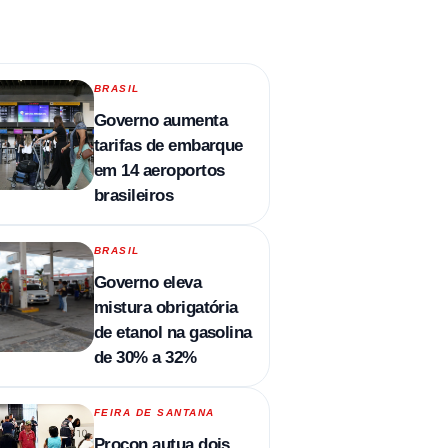
BRASIL
Governo aumenta
tarifas de embarque
em 14 aeroportos
brasileiros
BRASIL
Governo eleva
mistura obrigatória
de etanol na gasolina
de 30% a 32%
FEIRA DE SANTANA
Procon autua dois