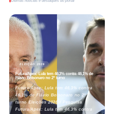
Últimas notícias e destaques do portal
ELEIÇÃO 2026
Futura/Apex: Lula tem 46,3% contra 46,1% de
Flávio Bolsonaro no 2º turno
Futura/Apex: Lula tem 46,3% contra
46,1% de Flávio Bolsonaro no 2º
turno Eleições 2026 / Pesquisa
Futura/Apex: Lula tem 46,3% contra