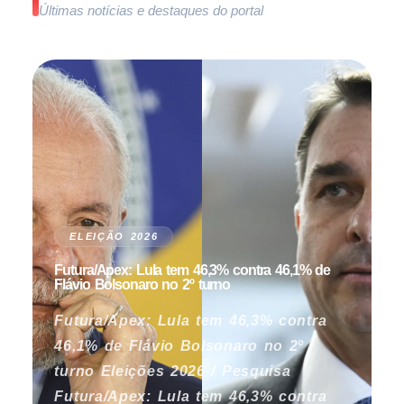
Últimas notícias e destaques do portal
ELEIÇÃO 2026
Futura/Apex: Lula tem 46,3% contra 46,1% de
Flávio Bolsonaro no 2º turno
Futura/Apex: Lula tem 46,3% contra
46,1% de Flávio Bolsonaro no 2º
turno Eleições 2026 / Pesquisa
Futura/Apex: Lula tem 46,3% contra