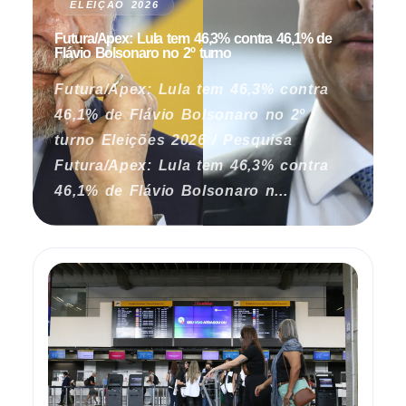
ELEIÇÃO 2026
Futura/Apex: Lula tem 46,3% contra 46,1% de
Flávio Bolsonaro no 2º turno
Futura/Apex: Lula tem 46,3% contra
46,1% de Flávio Bolsonaro no 2º
turno Eleições 2026 / Pesquisa
Futura/Apex: Lula tem 46,3% contra
46,1% de Flávio Bolsonaro n...