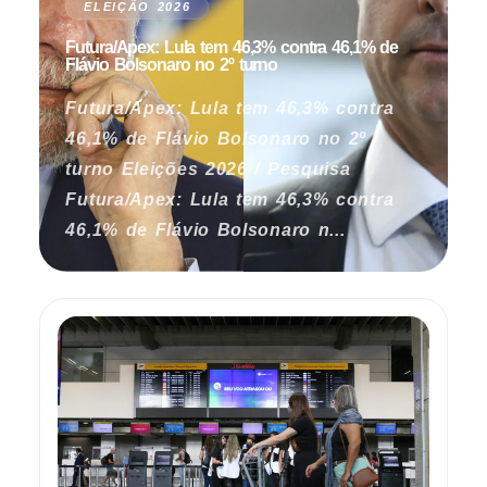
ELEIÇÃO 2026
Futura/Apex: Lula tem 46,3% contra 46,1% de
Flávio Bolsonaro no 2º turno
Futura/Apex: Lula tem 46,3% contra
46,1% de Flávio Bolsonaro no 2º
turno Eleições 2026 / Pesquisa
Futura/Apex: Lula tem 46,3% contra
46,1% de Flávio Bolsonaro n...