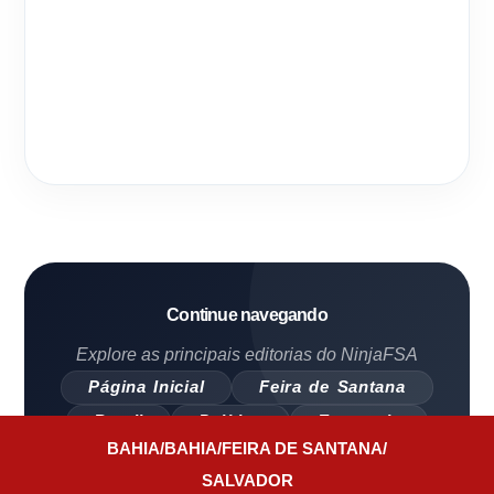
Continue navegando
Explore as principais editorias do NinjaFSA
Página Inicial
Feira de Santana
Brasil
Política
Economia
BAHIA
/
BAHIA
/
FEIRA DE SANTANA
/
SALVADOR