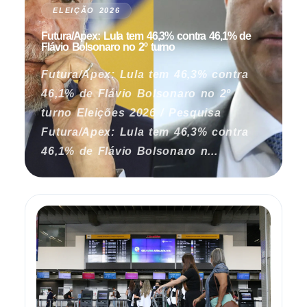
ELEIÇÃO 2026
Futura/Apex: Lula tem 46,3% contra 46,1% de
Flávio Bolsonaro no 2º turno
Futura/Apex: Lula tem 46,3% contra
46,1% de Flávio Bolsonaro no 2º
turno Eleições 2026 / Pesquisa
Futura/Apex: Lula tem 46,3% contra
46,1% de Flávio Bolsonaro n...