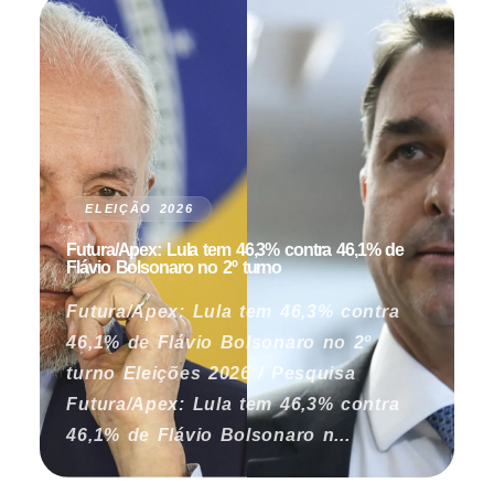
ELEIÇÃO 2026
Futura/Apex: Lula tem 46,3% contra 46,1% de
Flávio Bolsonaro no 2º turno
Futura/Apex: Lula tem 46,3% contra
46,1% de Flávio Bolsonaro no 2º
turno Eleições 2026 / Pesquisa
Futura/Apex: Lula tem 46,3% contra
46,1% de Flávio Bolsonaro n...