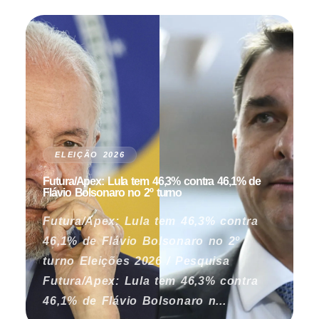
ELEIÇÃO 2026
Futura/Apex: Lula tem 46,3% contra 46,1% de
Flávio Bolsonaro no 2º turno
Futura/Apex: Lula tem 46,3% contra
46,1% de Flávio Bolsonaro no 2º
turno Eleições 2026 / Pesquisa
Futura/Apex: Lula tem 46,3% contra
46,1% de Flávio Bolsonaro n...