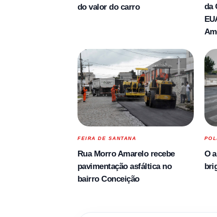
da 
do valor do carro
EUA
Am
FEIRA DE SANTANA
POL
Rua Morro Amarelo recebe
O a
pavimentação asfáltica no
bri
bairro Conceição