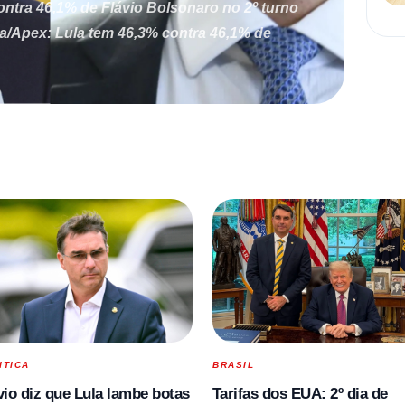
ontra 46,1% de Flávio Bolsonaro no 2º turno
ra/Apex: Lula tem 46,3% contra 46,1% de
ITICA
BRASIL
vio diz que Lula lambe botas
Tarifas dos EUA: 2º dia de