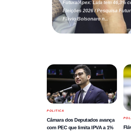
Futura/Apex: Lula tem 46,3% c
Eleições 2026 / Pesquisa Futu
Flávio Bolsonaro n...
POLITICA
POL
Câmara dos Deputados avança
Flá
com PEC que limita IPVA a 1%