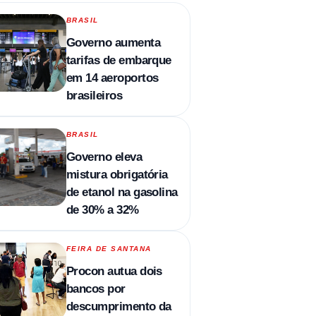
BRASIL
Governo aumenta
tarifas de embarque
em 14 aeroportos
brasileiros
BRASIL
Governo eleva
mistura obrigatória
de etanol na gasolina
de 30% a 32%
FEIRA DE SANTANA
Procon autua dois
bancos por
descumprimento da