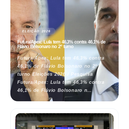
ELEIÇÃO 2026
Futura/Apex: Lula tem 46,3% contra 46,1% de
Flávio Bolsonaro no 2º turno
Futura/Apex: Lula tem 46,3% contra
46,1% de Flávio Bolsonaro no 2º
turno Eleições 2026 / Pesquisa
Futura/Apex: Lula tem 46,3% contra
46,1% de Flávio Bolsonaro n...