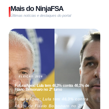
Mais do NinjaFSA
Últimas notícias e destaques do portal
ELEIÇÃO 2026
Futura/Apex: Lula tem 46,3% contra 46,1% de
Flávio Bolsonaro no 2º turno
Futura/Apex: Lula tem 46,3% contra
46,1% de Flávio Bolsonaro no 2º