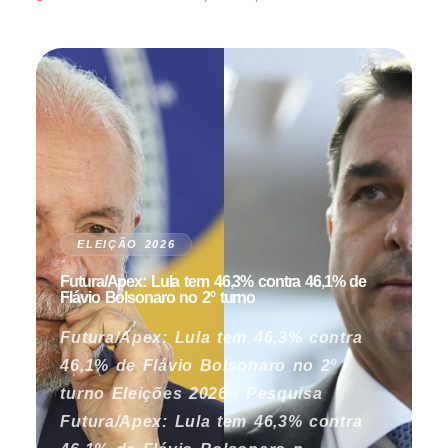
ELEIÇÃO 2026
Futura/Apex: Lula tem 46,3% contra 46,1% de
Flávio Bolsonaro no 2º turno
Futura/Apex: Lula tem 46,3% contra
46,1% de Flávio Bolsonaro no 2º
turno Eleições 2026 / Pesquisa
Futura/Apex: Lula tem 46,3% contra