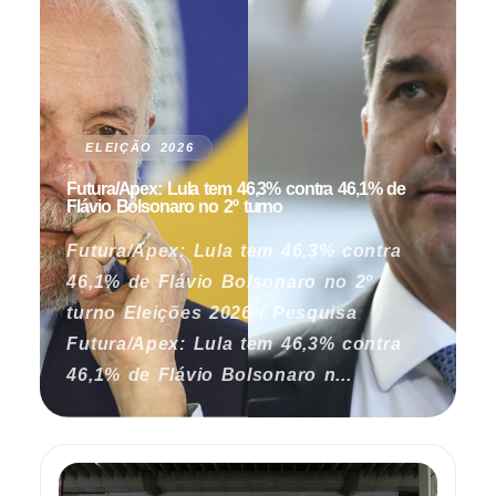
ELEIÇÃO 2026
Futura/Apex: Lula tem 46,3% contra 46,1% de
Flávio Bolsonaro no 2º turno
Futura/Apex: Lula tem 46,3% contra
46,1% de Flávio Bolsonaro no 2º
turno Eleições 2026 / Pesquisa
Futura/Apex: Lula tem 46,3% contra
46,1% de Flávio Bolsonaro n...