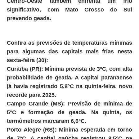
Centro-Oeste também enfrenta um frio
significativo, com Mato Grosso do Sul
prevendo geada.
Confira as previsões de temperaturas mínimas
para algumas das capitais mais frias nesta
sexta-feira (30):
Curitiba (PR):
Mínima prevista de
3°C
, com alta
probabilidade de geada. A capital paranaense
já havia registrado 5,8°C na quinta-feira, novo
recorde para 2025.
Campo Grande (MS):
Previsão de mínima de
5°C
e formação de geada. Na quinta, os
termômetros marcaram 6,6°C.
Porto Alegre (RS):
Mínima esperada em torno
de
7°C
. A capital gaúcha registrou 8,5°C na