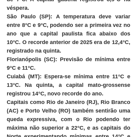
véspera.
São Paulo (SP):
A temperatura deve variar
entre
8°C e 9°C
, podendo ser a primeira vez no
ano que a capital paulista fica abaixo dos
10°C. O recorde anterior de 2025 era de 12,4°C,
registrado na quinta.
Florianópolis (SC):
Previsão de mínima entre
9°C e 11°C
.
Cuiabá (MT):
Espera-se mínima entre
11°C e
13°C
. Na quinta, a capital mato-grossense
registrou 14°C, novo recorde do ano.
Capitais como
Rio de Janeiro (RJ)
,
Rio Branco
(AC)
e
Porto Velho (RO)
também sentirão uma
queda expressiva, com o Rio podendo ter
máxima não superior a 22°C, e as capitais do
Norte experimentando mínimas entre 14°C e