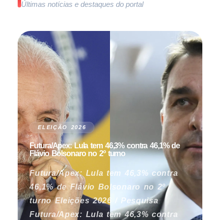
Últimas notícias e destaques do portal
ELEIÇÃO 2026
Futura/Apex: Lula tem 46,3% contra 46,1% de
Flávio Bolsonaro no 2º turno
Futura/Apex: Lula tem 46,3% contra
46,1% de Flávio Bolsonaro no 2º
turno Eleições 2026 / Pesquisa
Futura/Apex: Lula tem 46,3% contra