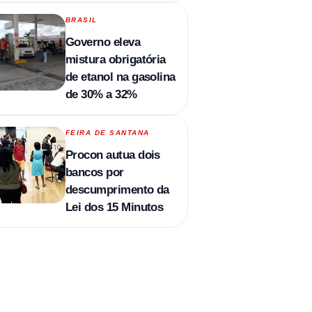
BRASIL
Governo eleva
mistura obrigatória
de etanol na gasolina
de 30% a 32%
FEIRA DE SANTANA
Procon autua dois
bancos por
descumprimento da
Lei dos 15 Minutos