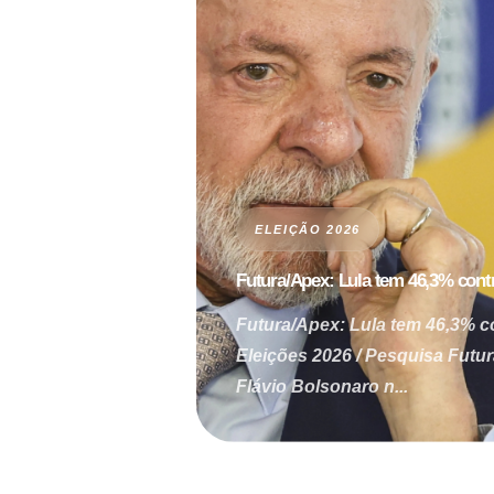
ELEIÇÃO 2026
Futura/Apex: Lula tem 46,3% contr
Futura/Apex: Lula tem 46,3% c
Eleições 2026 / Pesquisa Futu
Flávio Bolsonaro n...