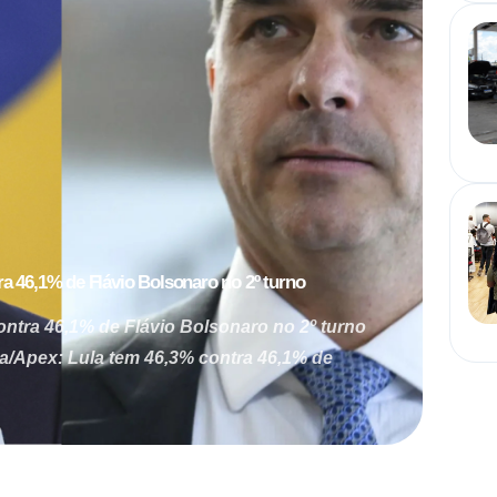
a 46,1% de Flávio Bolsonaro no 2º turno
ontra 46,1% de Flávio Bolsonaro no 2º turno
ra/Apex: Lula tem 46,3% contra 46,1% de