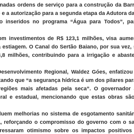
nadas ordens de serviço para a construção da Bar
o e a autorização para a segunda etapa da Adutora 
ão inseridos no programa “Água para Todos”, p
m investimentos de R$ 123,1 milhões, visa aument
a estiagem. O Canal do Sertão Baiano, por sua vez,
8 milhões, contribuindo para a irrigação e abast
Desenvolvimento Regional, Waldez Góes, enfatizou
tando que “a segurança hídrica é um dos pilares par
egiões mais afetadas pela seca”. O governador
eral e estadual, mencionando que estas obras s
luem melhorias no sistema de esgotamento sanitár
a, reforçando o compromisso do governo com o s
xpressaram otimismo sobre os impactos positivo