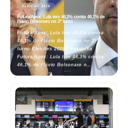
ELEIÇÃO 2026
Futura/Apex: Lula tem 46,3% contra 46,1% de
Flávio Bolsonaro no 2º turno
Futura/Apex: Lula tem 46,3% contra
46,1% de Flávio Bolsonaro no 2º
turno Eleições 2026 / Pesquisa
Futura/Apex: Lula tem 46,3% contra
46,1% de Flávio Bolsonaro n...