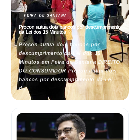
FEIRA DE SANTANA
Procon autua dois bancos por descumprimento
da Lei dos 15 Minutos
Procon autua dois bancos por
descumprimento da Lei dos 15
Minutos em Feira de Santana DIREITO
DO CONSUMIDOR Procon autua dois
bancos por descumprimento da Lei
d...