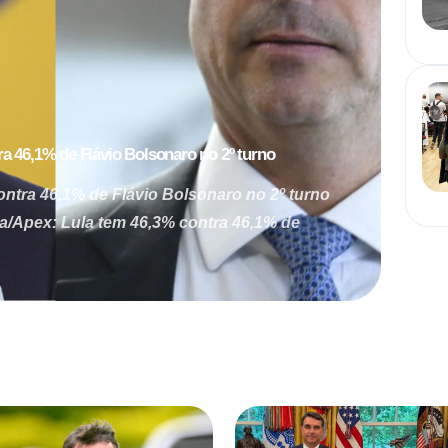
a 46,1% de Flávio Bolsonaro no 2º turno
ontra 46,1% de Flávio Bolsonaro no 2º turno
ra/Apex: Lula tem 46,3% contra 46,1% de