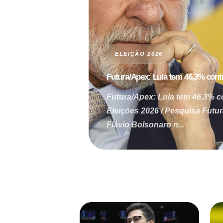
ELEIÇÃO 2026
Futura/Apex: Lula tem 46,3% contr
Futura/Apex: Lula tem 46,3% c
Eleições 2026 / Pesquisa Futu
Flávio Bolsonaro n...