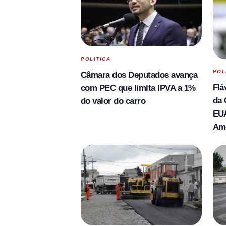
POLITICA
POL
Câmara dos Deputados avança
Flá
com PEC que limita IPVA a 1%
da 
do valor do carro
EUA
Am