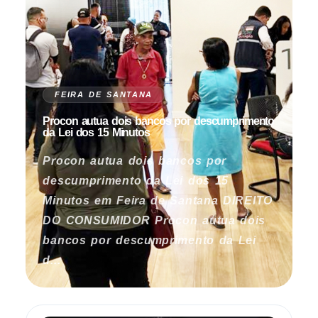
FEIRA DE SANTANA
Procon autua dois bancos por descumprimento
da Lei dos 15 Minutos
Procon autua dois bancos por
descumprimento da Lei dos 15
Minutos em Feira de Santana DIREITO
DO CONSUMIDOR Procon autua dois
bancos por descumprimento da Lei
d...