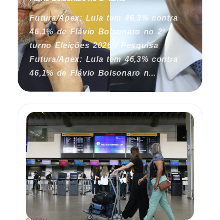
Futura/Apex: Lula tem 46,3% contra
46,1% de Flávio Bolsonaro no 2º
turno Eleições 2026 / Pesquisa
Futura/Apex: Lula tem 46,3% contra
46,1% de Flávio Bolsonaro n...