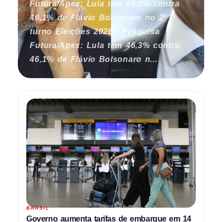
Futura/Apex: Lula tem 46,3% contra
46,1% de Flávio Bolsonaro no 2º
turno Eleições 2026 / Pesquisa
Futura/Apex: Lula tem 46,3% contra
46,1% de Flávio Bolsonaro n...
BRASIL
Governo aumenta tarifas de embarque em 14