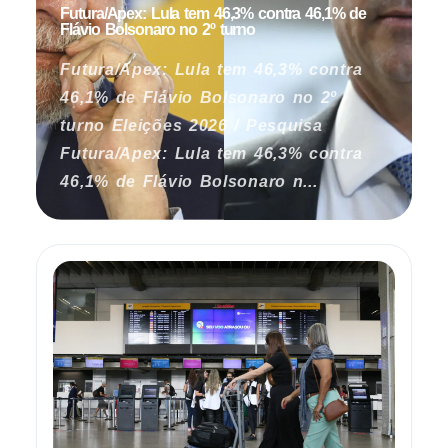
Futura/Apex: Lula tem 46,3% contra 46,1% de
Flávio Bolsonaro no 2º turno
Futura/Apex: Lula tem 46,3% contra
46,1% de Flávio Bolsonaro no 2º
turno Eleições 2026 / Pesquisa
Futura/Apex: Lula tem 46,3% contra
46,1% de Flávio Bolsonaro n...