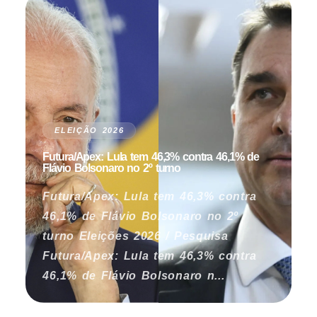
ELEIÇÃO 2026
Futura/Apex: Lula tem 46,3% contra 46,1% de
Flávio Bolsonaro no 2º turno
Futura/Apex: Lula tem 46,3% contra
46,1% de Flávio Bolsonaro no 2º
turno Eleições 2026 / Pesquisa
Futura/Apex: Lula tem 46,3% contra
46,1% de Flávio Bolsonaro n...