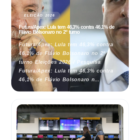
ELEIÇÃO 2026
Futura/Apex: Lula tem 46,3% contra 46,1% de
Flávio Bolsonaro no 2º turno
Futura/Apex: Lula tem 46,3% contra
46,1% de Flávio Bolsonaro no 2º
turno Eleições 2026 / Pesquisa
Futura/Apex: Lula tem 46,3% contra
46,1% de Flávio Bolsonaro n...