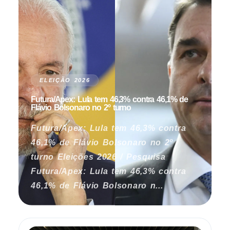
ELEIÇÃO 2026
Futura/Apex: Lula tem 46,3% contra 46,1% de
Flávio Bolsonaro no 2º turno
Futura/Apex: Lula tem 46,3% contra
46,1% de Flávio Bolsonaro no 2º
turno Eleições 2026 / Pesquisa
Futura/Apex: Lula tem 46,3% contra
46,1% de Flávio Bolsonaro n...